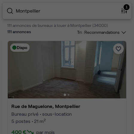
1
Montpellier
111 annonces de bureaux à louer à Montpellier (34000)
111
annonces
Tri :
Dispo
Rue de Maguelone, Montpellier
Bureau privé • sous-location
2
5 postes • 21 m
400 €
par mois