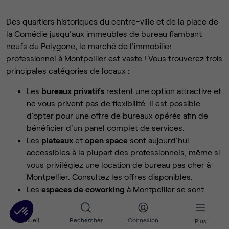
Des quartiers historiques du centre-ville et de la place de
la Comédie jusqu'aux immeubles de bureau flambant
neufs du Polygone, le marché de l'immobilier
professionnel à Montpellier est vaste ! Vous trouverez trois
principales catégories de locaux :
Les
bureaux privatifs
restent une option attractive et
ne vous privent pas de flexibilité. Il est possible
d'opter pour une offre de bureaux opérés afin de
bénéficier d'un panel complet de services.
Les
plateaux
et
open space
sont aujourd'hui
accessibles à la plupart des professionnels, même si
vous privilégiez une location de bureau pas cher à
Montpellier. Consultez les offres disponibles.
Les
espaces de coworking
à Montpellier se sont
multipliés au cours des dernières années, en raison
notamment du prix croissant du foncier. Partagez
Accueil
Rechercher
Connexion
Plus
votre espace bureau avec d'autres entreprises pour