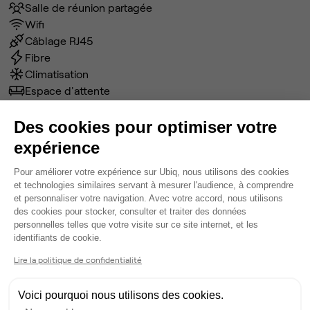
Salle de réunion partagée
Wifi
Câblage RJ45
Fibre
Climatisation
Espace d'attente
Espace détente
Ménage
Des cookies pour optimiser votre
Tables / chaises
expérience
Imprimante
Plateforme de Gestion du Consentem
Pour améliorer votre expérience sur Ubiq, nous utilisons des cookies
Voir plus
et technologies similaires servant à mesurer l'audience, à comprendre
et personnaliser votre navigation. Avec votre accord, nous utilisons
des cookies pour stocker, consulter et traiter des données
Ma sélection de bureau
personnelles telles que votre visite sur ce site internet, et les
Axeptio consent
identifiants de cookie.
Bureau privé
• 4ème étage
Lire la politique de confidentialité
7
postes • 13 m²
3 003 €
Voici pourquoi nous utilisons des cookies.
Dispo