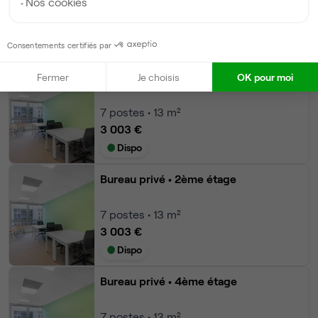
Nos cookies
Modifier
Consentements certifiés par
Autres bureaux de cet espace :
Bureau privé
• 1er étage
Fermer
Je choisis
OK pour moi
7
postes • 13 m²
3 003 €
Dispo
Bureau privé
• 2ème étage
7
postes • 13 m²
3 003 €
Dispo
Bureau privé
• 4ème étage
7
postes • 13 m²