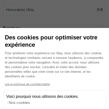
Honoraires Ubiq
0 €
Services
Salle de réunion partagée
Des cookies pour optimiser votre
Fibre
expérience
Domiciliation
Plateforme de Gestion du Consentem
Ménage
Pour améliorer votre expérience sur Ubiq, nous utilisons des cookies
Coin stockage
et technologies similaires servant à mesurer l'audience, à comprendre
et personnaliser votre navigation. Avec votre accord, nous utilisons
Vidéo projecteur
des cookies pour stocker, consulter et traiter des données
Espace extérieur
personnelles telles que votre visite sur ce site internet, et les
Axeptio consent
Wifi
identifiants de cookie.
Salle de réunion privée
Lire la politique de confidentialité
Tables / chaises
Voici pourquoi nous utilisons des cookies.
Ma sélection de bureau
Nos cookies