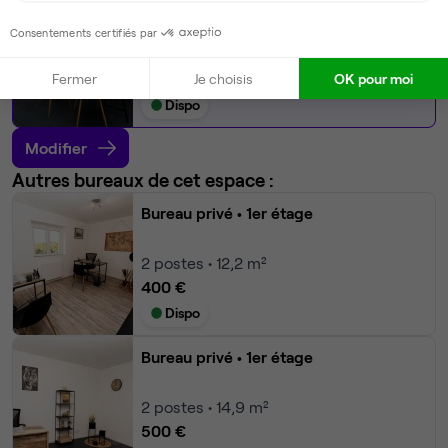
Bureau privé
• Sous sol
Consentements certifiés par
4
postes • 19,6 m²
1 200 €
Fermer
Je choisis
OK pour moi
Dispo
Modifier
Autres bureaux de cet espace :
Bureau privé
• 1er étage
2
postes • 12,2 m²
400 €
Dispo
Bureau privé
• 1er étage
2
postes • 14,9 m²
500 €