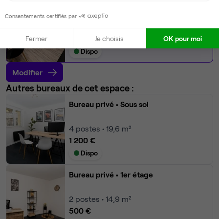
Bureau privé
• 1er étage
Consentements certifiés par
2
postes • 12,2 m²
400 €
Fermer
Je choisis
OK pour moi
Dispo
Modifier
Autres bureaux de cet espace :
Bureau privé
• Sous sol
4
postes • 19,6 m²
1 200 €
Dispo
Bureau privé
• 1er étage
2
postes • 14,9 m²
500 €