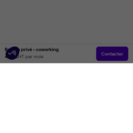
Bureau privé •
coworking
Contacter
400 €
HT par mois
Accueil
Rechercher
Connexion
Plus