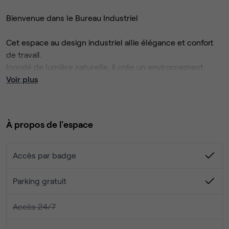
Bienvenue dans le Bureau Industriel
Cet espace au design industriel allie élégance et confort
de travail.
Inondé de lumière naturelle, il crée un environnement
propice à la concentration comme à la créativité.
Voir plus
Moderne et accueillant, il s’adapte aux besoins des
professionnels, qu’ils soient seuls ou en équipe.
À propos de l'espace
Vous souhaitez en savoir plus ou planifier une visite ?
Écrivez-nous.
Accès par badge
Parking gratuit
Accès 24/7