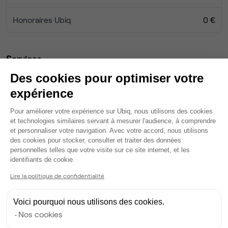
Honoraires Ubiq
0 €
Services
Salle de réunion partagée
Des cookies pour optimiser votre
Fibre
expérience
Domiciliation
Plateforme de Gestion du Consentem
Ménage
Pour améliorer votre expérience sur Ubiq, nous utilisons des cookies
Coin stockage
et technologies similaires servant à mesurer l'audience, à comprendre
et personnaliser votre navigation. Avec votre accord, nous utilisons
Tables / chaises
des cookies pour stocker, consulter et traiter des données
Vidéo projecteur
personnelles telles que votre visite sur ce site internet, et les
Axeptio consent
Espace extérieur
identifiants de cookie.
Wifi
Lire la politique de confidentialité
Salle de réunion privée
Voici pourquoi nous utilisons des cookies.
Ma sélection de bureau
Nos cookies