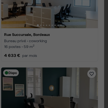
 1 à 25
4
page :
10