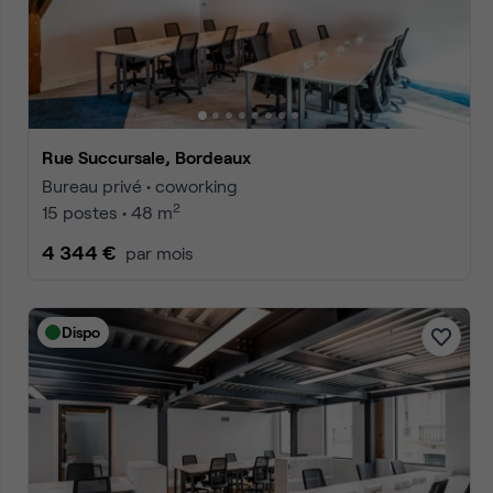
Accueil
Location bureaux Bordeaux
Annonces
1
2
3
Accéder à la 