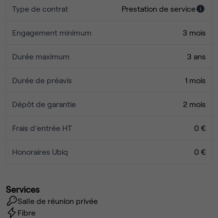
Type de contrat
Prestation de service
’accès est facilité par la proximité des transports : métros
12 Trinité d’Estienne d’Orves, Saint-Georges et Notre-
Engagement minimum
3 mois
Dame-de-Lorette et métro 13 Liège. L’environnement est
très dynamique et offre de nombreux commerces,
Durée maximum
3 ans
restaurants et services.
Durée de préavis
1 mois
Dépôt de garantie
2 mois
Frais d'entrée HT
0 €
Honoraires Ubiq
0 €
Services
Salle de réunion privée
Fibre