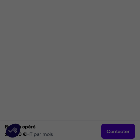
Bureau opéré
Contacter
23 000 €
HT par mois
Accueil
Rechercher
Connexion
Plus