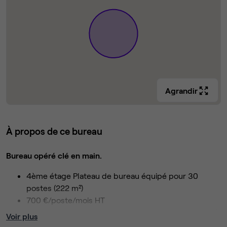
Agrandir
À propos de ce bureau
Bureau opéré clé en main.
4ème étage Plateau de bureau équipé pour 30
postes (222 m²)
700 €/poste/mois HT
Le loyer comprend l’ensemble des charges, fiscalité
Voir plus
(taxe bureaux et impôt foncier), les fluides (eau et