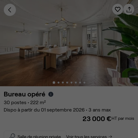
Bureau opéré
30
postes
•
222
m²
Dispo à partir du 01 septembre 2026 • 3 ans max
23 000 €
HT par mois
Salle de réunion privée
Voir tous les services