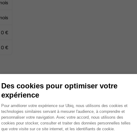
mois
mois
0 €
0 €
Espace détente
Des cookies pour optimiser votre
Ménage
expérience
Tables / chaises
Plateforme de Gestion du Consentemen
Pour améliorer votre expérience sur Ubiq, nous utilisons des cookies et
technologies similaires servant à mesurer l'audience, à comprendre et
Imprimante
personnaliser votre navigation. Avec votre accord, nous utilisons des
cookies pour stocker, consulter et traiter des données personnelles telles
Scanner
que votre visite sur ce site internet, et les identifiants de cookie.
Axeptio consent