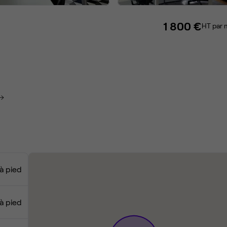
1 800 €
HT par 
à pied
à pied