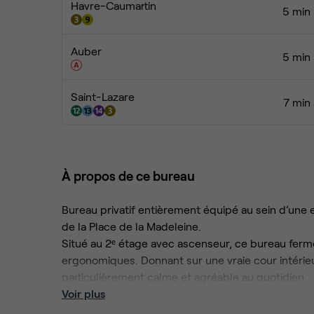
Havre-Caumartin
5 min 
Auber
5 min 
Saint-Lazare
7 min 
À propos de ce bureau
Bureau privatif entièrement équipé au sein d’une 
de la Place de la Madeleine.
Situé au 2ᵉ étage avec ascenseur, ce bureau fermé 
ergonomiques. Donnant sur une vraie cour intérieur
particulièrement calme et agréable au quotidien.
L’espace a été pensé pour offrir un environnement
Voir plus
idéal pour une petite équipe, une structure créati