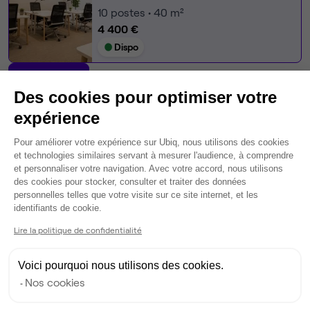
10
postes • 40 m²
4 400 €
Dispo
Modifier
Des cookies pour optimiser votre
Autres bureaux de cet espace :
expérience
Espace indépendant
• 1er étage
Plateforme de Gestion du Consentem
Pour améliorer votre expérience sur Ubiq, nous utilisons des cookies
24
postes • 80 m²
et technologies similaires servant à mesurer l'audience, à comprendre
et personnaliser votre navigation. Avec votre accord, nous utilisons
8 500 €
des cookies pour stocker, consulter et traiter des données
Dispo
personnelles telles que votre visite sur ce site internet, et les
Axeptio consent
identifiants de cookie.
Bureau privé
• 1er étage
Lire la politique de confidentialité
24
postes • 80 m²
Voici pourquoi nous utilisons des cookies.
8 500 €
Nos cookies
Dispo