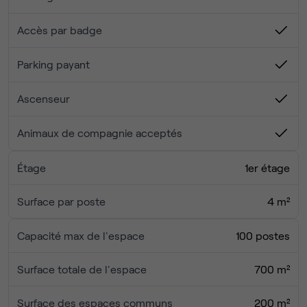
• Un accès à une imprimante partagée.
Accès par badge
Rejoignez la communauté !
Vous pourrez profiter d’un environnement dynamique, de
Parking payant
rencontres professionnelles et de nombreux échanges
d’expertises qui facilitent la collaboration et peuvent créer
Ascenseur
de vraies opportunités d’affaires.
Animaux de compagnie acceptés
Ne ratez pas l’occasion de rejoindre notre espace et
d’offrir à votre entreprise un lieu de travail adapté,
moderne et motivant !
Étage
1er étage
Surface par poste
4 m²
Capacité max de l'espace
100 postes
Surface totale de l'espace
700 m²
Surface des espaces communs
200 m²