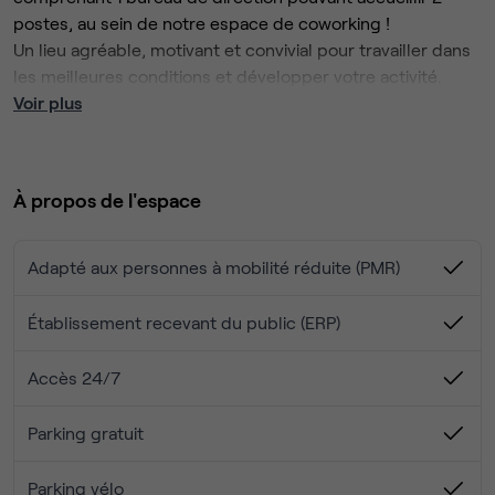
postes, au sein de notre espace de coworking !
Un lieu agréable, motivant et convivial pour travailler dans
les meilleures conditions et développer votre activité.
Voir plus
Nos prestations comprennent :
• Un bureau privé, meublé et personnalisable selon vos
besoins.
À propos de l'espace
• Un accès sécurisé 24/7, pour organiser votre journée
comme vous le souhaitez.
• Une connexion internet très haut débit et tout
Adapté aux personnes à mobilité réduite (PMR)
l’équipement de bureau nécessaire.
• La climatisation, pour un confort optimal toute l’année.
Établissement recevant du public (ERP)
• Des espaces communs chaleureux, parfaits pour faire
une pause ou échanger avec d'autres professionnels.
Accès 24/7
• Des salles de réunion équipées et une cabine phonique
pour vos appels importants.
Parking gratuit
• La réception du courrier.
• Une cuisine équipée à votre disposition.
Parking vélo