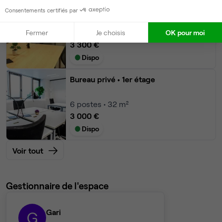
Bureau privé
• 1er étage
Consentements certifiés par
7
postes • 35 m²
Fermer
Je choisis
OK pour moi
3 300 €
Dispo
Bureau privé
• 1er étage
6
postes • 32 m²
3 000 €
Dispo
Voir tout
Gestionnaire de l'espace
Gari
G