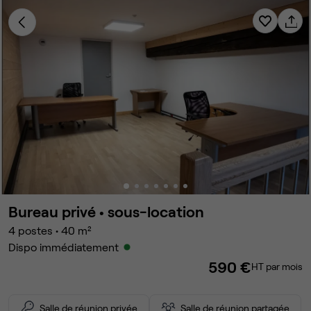
Bureau privé •
sous-location
4
postes
•
40
m²
Dispo immédiatement
590 €
HT par mois
Salle de réunion privée
Salle de réunion partagée