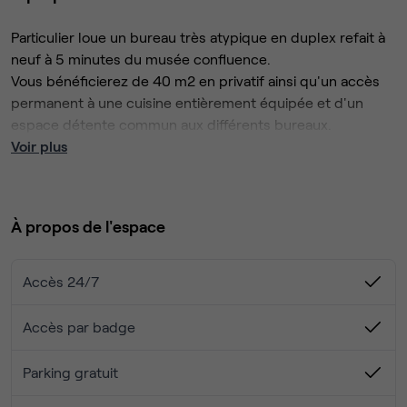
Particulier loue un bureau très atypique en duplex refait à
neuf à 5 minutes du musée confluence.
Vous bénéficierez de 40 m2 en privatif ainsi qu'un accès
permanent à une cuisine entièrement équipée et d'un
espace détente commun aux différents bureaux.
Une salle de réunion est à votre disposition sur
Voir plus
réservation.
Ce bureau peut également être utilisé en local d'activité,
n'hésitez pas à nous exposer votre projet.
À propos de l'espace
Accès très facile en transport en commun (bus, tram,
métro)
Parking gratuit
Accès 24/7
Accès par badge
Parking gratuit