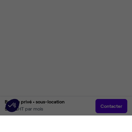
Bureau privé •
sous-location
Contacter
590 €
HT par mois
Accueil
Rechercher
Connexion
Plus