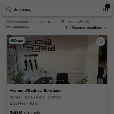
1
Bordeaux
293 annonces de bureaux à louer à Bordeaux (33110)
293
annonces
Tri :
Dispo
Avenue d'Eysines, Bordeaux
Bureau privé • sous-location
2
2 postes • 40 m
250 €
par mois