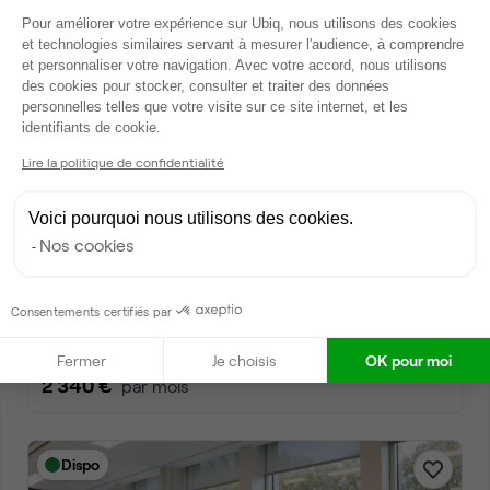
Plateforme de Gestion du Consentem
Pour améliorer votre expérience sur Ubiq, nous utilisons des cookies
et technologies similaires servant à mesurer l'audience, à comprendre
et personnaliser votre navigation. Avec votre accord, nous utilisons
Dispo
des cookies pour stocker, consulter et traiter des données
personnelles telles que votre visite sur ce site internet, et les
Axeptio consent
identifiants de cookie.
Lire la politique de confidentialité
Voici pourquoi nous utilisons des cookies.
Nos cookies
Quai de Dion Bouton, Puteaux
Consentements certifiés par
Plateau indépendant • coworking
2
8 postes • 35 m
Fermer
Je choisis
OK pour moi
2 340 €
par mois
Dispo