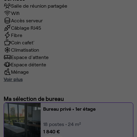
Salle de réunion partagée
Wifi
Accès serveur
Câblage RJ45
Fibre
Coin cafet'
Climatisation
Espace d'attente
Espace détente
Ménage
Voir plus
Ma sélection de bureau
Bureau privé
• 1er étage
18
postes • 24 m²
1 840 €