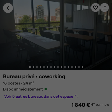
Bureau privé •
coworking
18 postes
•
24 m²
Dispo immédiatement
Voir 5 autres bureaux dans cet espace
1 840 €
HT par mois