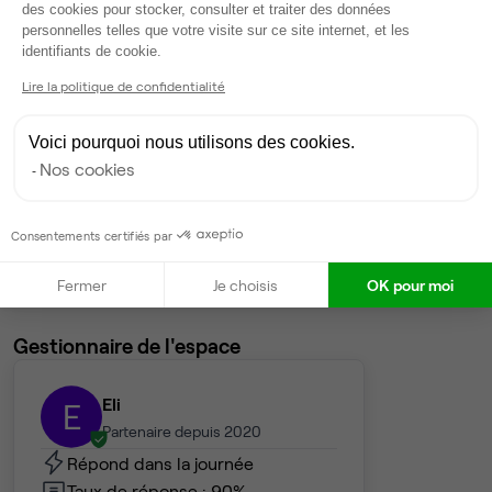
3
postes • 8 m²
des cookies pour stocker, consulter et traiter des données
personnelles telles que votre visite sur ce site internet, et les
609 €
Axeptio consent
identifiants de cookie.
Dispo
Lire la politique de confidentialité
Bureau privé
• 2ème étage
Voici pourquoi nous utilisons des cookies.
2
postes • 6 m²
Nos cookies
468 €
Dispo
Consentements certifiés par
Voir tout
Fermer
Je choisis
OK pour moi
Gestionnaire de l'espace
Eli
E
Partenaire depuis 2020
Répond dans la journée
Taux de réponse : 90%