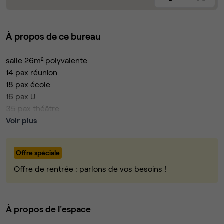
À propos de ce bureau
salle 26m² polyvalente
14 pax réunion
18 pax école
16 pax U
35 pax théâtre
Voir plus
besoin de plus ? on a 16 salles cette taille et une 20 plus
grande on peut accueillir jusqu'à 200 pax en une salle et
Offre spéciale
1500 si on combine plusieurs salles
Offre de rentrée : parlons de vos besoins !
contactez nous pour tout info
À propos de l'espace