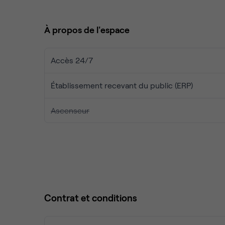
les coins détente permettent à chacun de se ress
À propos de l'espace
De nombreux restaurants et commerces se trouven
rendez-vous clients. Pour vos déplacements, plus
routiers fluides et parking sur place pour plus de 
Accès 24/7
Un lieu flexible, fonctionnel et accueillant — pa
Établissement recevant du public (ERP)
quotidien.
Ascenseur
Contrat et conditions