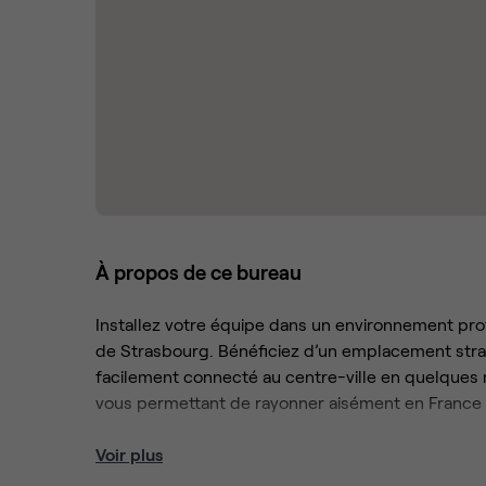
À propos de ce bureau
Installez votre équipe dans un environnement pr
de Strasbourg. Bénéficiez d’un emplacement strat
facilement connecté au centre-ville en quelques 
vous permettant de rayonner aisément en France c
Au quotidien, profitez d’espaces lumineux et modu
Voir plus
Les salles de réunion spacieuses offrent un cadre 