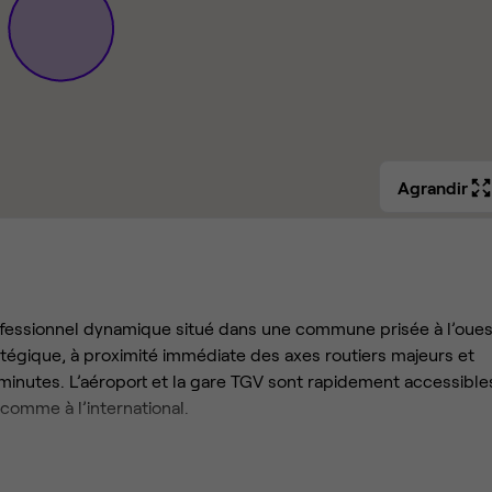
Agrandir
ofessionnel dynamique situé dans une commune prisée à l’oues
égique, à proximité immédiate des axes routiers majeurs et
minutes. L’aéroport et la gare TGV sont rapidement accessible
omme à l’international.
lables, conçus pour encourager la collaboration et le bien-êt
idéal pour vos présentations ou ateliers. Les cuisines équipée