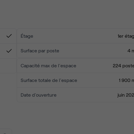
ourcer autour d’un café ou d’une pause partagée.
t à proximité, pratiques pour les déjeuners d’équipe ou les
ieurs options s’offrent à vous : transports en commun, réseau
confort.
Étage
1er éta
rfait pour accompagner le développement de votre entreprise au
Surface par poste
4 
Capacité max de l'espace
224 post
Surface totale de l'espace
1 900 
Date d'ouverture
juin 20