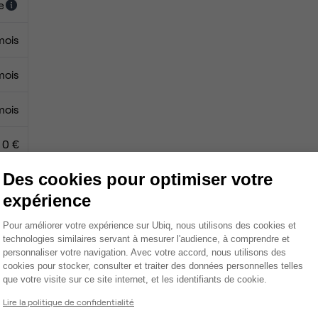
e
mois
mois
mois
0 €
Des cookies pour optimiser votre
0 €
expérience
Plateforme de Gestion du Consentemen
Pour améliorer votre expérience sur Ubiq, nous utilisons des cookies et
technologies similaires servant à mesurer l'audience, à comprendre et
Coin stockage
personnaliser votre navigation. Avec votre accord, nous utilisons des
cookies pour stocker, consulter et traiter des données personnelles telles
Tables / chaises
que votre visite sur ce site internet, et les identifiants de cookie.
Axeptio consent
Lire la politique de confidentialité
Écran TV