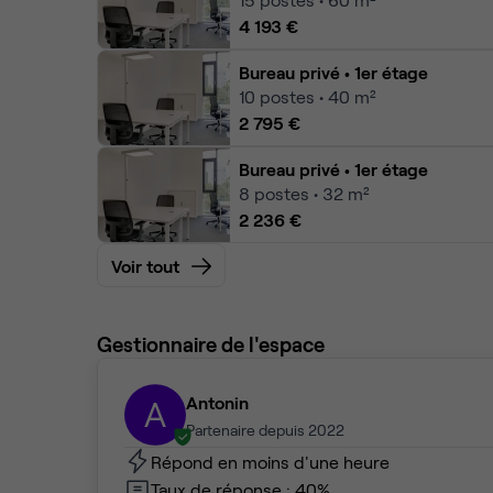
4 193 €
Bureau privé
• 1er étage
10
postes • 40 m²
2 795 €
Bureau privé
• 1er étage
8
postes • 32 m²
2 236 €
Voir tout
Gestionnaire de l'espace
Antonin
A
Partenaire depuis 2022
Répond en moins d'une heure
Taux de réponse : 40%