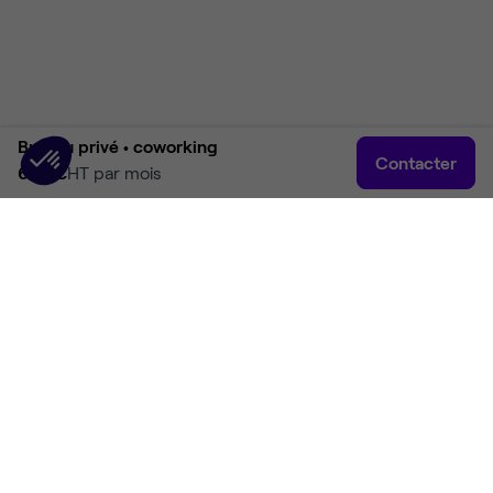
Bureau privé •
coworking
Contacter
600 €
HT par mois
Accueil
Rechercher
Connexion
Plus