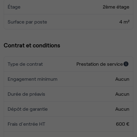
décembre 2020 permet, sous certaines conditions, le
Étage
2ème étage
bénéfice d’exonérations d’impôts significatives.
Surface par poste
4 m²
Contrat et conditions
Type de contrat
Prestation de service
Engagement minimum
Aucun
Durée de préavis
Aucun
Dépôt de garantie
Aucun
Frais d'entrée HT
600 €