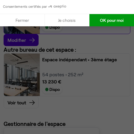
Consentements certifiés par
6
postes • 22 m²
1 470 €
Fermer
Je choisis
OK pour moi
Dispo
Modifier
Autre bureau de cet espace :
Espace indépendant
• 3ème étage
54
postes • 252 m²
13 230 €
Dispo
Voir tout
Gestionnaire de l'espace