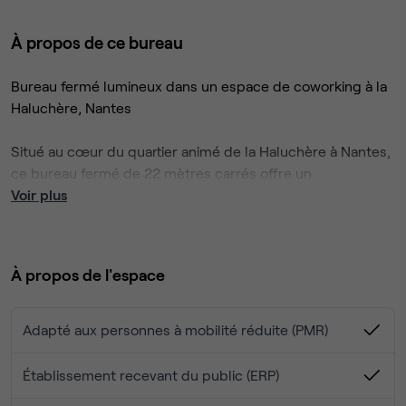
À propos de ce bureau
Bureau fermé lumineux dans un espace de coworking à la
Haluchère, Nantes
Situé au cœur du quartier animé de la Haluchère à Nantes,
ce bureau fermé de 22 mètres carrés offre un
environnement de travail professionnel et chaleureux pour
Voir plus
votre entreprise. Situé au premier étage de notre espace
de 2300m2, cet espace lumineux est conçu pour
accueillir jusqu'à trois postes de travail, offrant ainsi une
À propos de l'espace
solution flexible pour les équipes de petite taille ou les
La lumière naturelle abonde dans cet espace, créant une
entrepreneurs individuels.
atmosphère accueillante et stimulante pour travailler. De
plus, vous bénéficiez d'un accès des espaces fermés : les
Adapté aux personnes à mobilité réduite (PMR)
phonebox pour des appels privés et les salles de réunion
équipées pour des sessions de travail collaboratives ou
Établissement recevant du public (ERP)
des réunions clients.