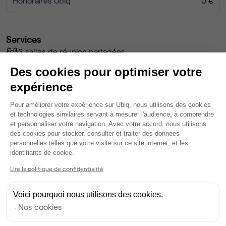
Honoraires Ubiq
0 €
Services
3 salles de réunion partagées
10 phonebox
Des cookies pour optimiser votre
Wifi
expérience
Accès serveur
Câblage RJ45
Plateforme de Gestion du Consentem
Pour améliorer votre expérience sur Ubiq, nous utilisons des cookies
Fibre
et technologies similaires servant à mesurer l'audience, à comprendre
Coin cafet'
et personnaliser votre navigation. Avec votre accord, nous utilisons
des cookies pour stocker, consulter et traiter des données
Climatisation
personnelles telles que votre visite sur ce site internet, et les
Espace d'attente
Axeptio consent
identifiants de cookie.
Espace détente
Lire la politique de confidentialité
Voir plus
Voici pourquoi nous utilisons des cookies.
Ma sélection de bureau
Nos cookies
Bureau privé
• 1er étage