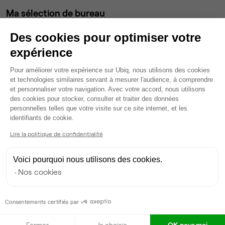
Ma sélection de bureau
Bureau privé
• 1er étage
Des cookies pour optimiser votre
expérience
5
postes • 25 m²
Plateforme de Gestion du Consentem
1 398 €
Pour améliorer votre expérience sur Ubiq, nous utilisons des cookies
Dispo
et technologies similaires servant à mesurer l'audience, à comprendre
et personnaliser votre navigation. Avec votre accord, nous utilisons
des cookies pour stocker, consulter et traiter des données
Modifier
personnelles telles que votre visite sur ce site internet, et les
Axeptio consent
Autres bureaux de cet espace :
identifiants de cookie.
Bureau privé
• 1er étage
Lire la politique de confidentialité
59
postes • 25 m²
Voici pourquoi nous utilisons des cookies.
16 491 €
Nos cookies
Dispo
Consentements certifiés par
Bureau privé
• 1er étage
Fermer
Je choisis
OK pour moi