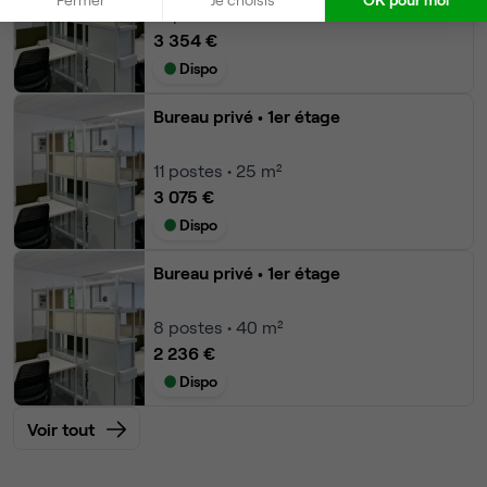
12
postes • 60 m²
3 354 €
Dispo
Bureau privé
• 1er étage
11
postes • 25 m²
3 075 €
Dispo
Bureau privé
• 1er étage
8
postes • 40 m²
2 236 €
Dispo
Voir tout