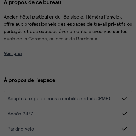
À propos de ce bureau
Ancien hôtel particulier du 18e siècle, Héméra Fenwick
offre aux professionnels des espaces de travail privatifs ou
partagés et des espaces événementiels avec vue sur les
quais de la Garonne, au cœur de Bordeaux.
Le bâtiment dispose d’un espace de réception
Voir plus
exceptionnel composé de 3 salons avec balcons,
parquets anciens et cheminées majestueuses,
comprenant l’ancien bureau de Joseph Fenwick, le premier
À propos de l'espace
Consul des États-Unis d'Amérique à Bordeaux.
Emplacement unique face aux quais de la Garonne
Adapté aux personnes à mobilité réduite (PMR)
Bâtiment classé “Monument historique”
Nombreux espaces de réunion réservés aux coworkers
Accès 24/7
Parking vélo