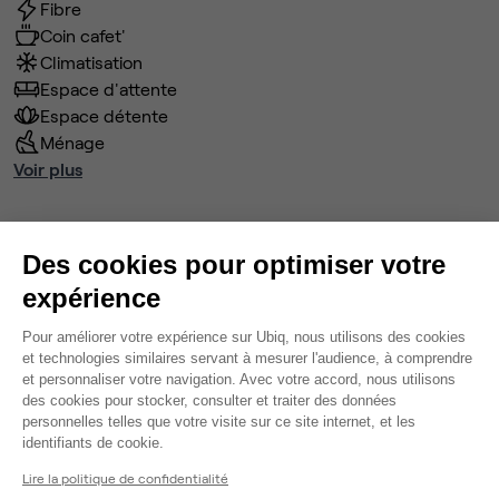
Fibre
Coin cafet'
Climatisation
Espace d'attente
Espace détente
Ménage
Voir plus
Ma sélection de bureau
Des cookies pour optimiser votre
Bureau privé
• 1er étage
expérience
Plateforme de Gestion du Consentem
8
postes • 30 m²
Pour améliorer votre expérience sur Ubiq, nous utilisons des cookies
3 600 €
et technologies similaires servant à mesurer l'audience, à comprendre
et personnaliser votre navigation. Avec votre accord, nous utilisons
Dispo
des cookies pour stocker, consulter et traiter des données
personnelles telles que votre visite sur ce site internet, et les
Axeptio consent
Modifier
identifiants de cookie.
Autres bureaux de cet espace :
Lire la politique de confidentialité