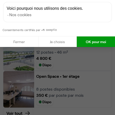
Bureau privé
• 1er étage
Voici pourquoi nous utilisons des cookies.
Nos cookies
16
postes • 78 m²
6 400 €
Dispo
Consentements certifiés par
Bureau privé
• 2ème étage
Fermer
Je choisis
OK pour moi
12
postes • 46 m²
4 800 €
Dispo
Open Space
• 1er étage
8
postes disponibles
350 €
par poste par mois
Dispo
Voir tout