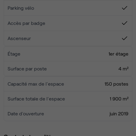
son rythme.
Parce que nous sommes convaincus que l’agencement
Parking vélo
d’un lieu joue un rôle essentiel dans nos manières
d’interagir et de travailler, nous avons imaginé des
Accès par badge
espaces pour que chacun puisse développer pleinement
son potentiel.
Ascenseur
Étage
1er étage
Surface par poste
4 m²
Capacité max de l'espace
150 postes
Surface totale de l'espace
1 900 m²
Date d'ouverture
juin 2019