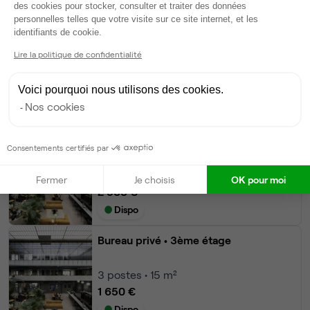
des cookies pour stocker, consulter et traiter des données
Autres bureaux de cet espace :
personnelles telles que votre visite sur ce site internet, et les
Axeptio consent
identifiants de cookie.
Bureau privé
• 2ème étage
Lire la politique de confidentialité
12
postes • 39 m²
Voici pourquoi nous utilisons des cookies.
4 800 €
Nos cookies
Dispo
Bureau privé
• 2ème étage
Consentements certifiés par
6
postes • 15 m²
Fermer
Je choisis
OK pour moi
2 500 €
Dispo
Bureau privé
• 3ème étage
3
postes • 15 m²
1 650 €
Dispo