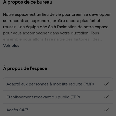
À propos de ce bureau
Notre espace est un lieu de vie pour créer, se développer,
se rencontrer, apprendre, croître encore plus fort et
réussir. Une équipe dédiée à l’animation de notre espace
pour vous accompagner dans votre quotidien. Tous
ensemble nous allons faire naître des histoires : des
histoires de networking, de réussites, d’entraide et
Voir plus
d’amitié. Nous voulons que ce lieu vous aide à attirer les
Pour ce projet nous avons réunies toutes les conditions
meilleurs talents.
qui facilitent la vie des coworkers en choisissant un
bâtiment de 1800 m2 avec 180 places de coworking, à
À propos de l'espace
deux pas du jardin public et à seulement quelques mètres
du tram D (15 minutes de la Gare sans changement).
Que vous soyez un entrepreneur, un startuper, un
Adapté aux personnes à mobilité réduite (PMR)
investisseur, un indépendant ou une grande entreprise,
vous êtes le bienvenu chez nous ! Nous pensons que la
Établissement recevant du public (ERP)
diversité est créatrice de valeur et nous souhaitons créer
un écosystème unique. Nous voulons donner à chaque
Accès 24/7
acteur la liberté de s’impliquer auprès de la communauté à