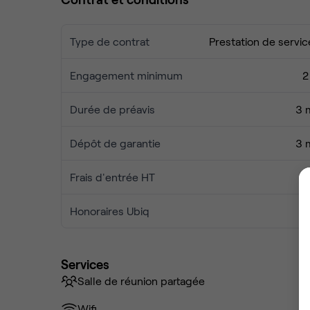
Type de contrat
Prestation de servic
Engagement minimum
2
Durée de préavis
3 
Dépôt de garantie
3 
Frais d'entrée HT
Honoraires Ubiq
Services
Salle de réunion partagée
Wifi