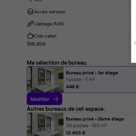
Accès serveur
Câblage RJ45
Coin cafet'
Voir plus
C
Ma sélection de bureau
Bureau privé
• 1er étage
1
poste • 7 m²
449 €
Modifier
Autres bureaux de cet espace :
Bureau privé
• 2ème étage
30
postes • 150 m²
13 455 €