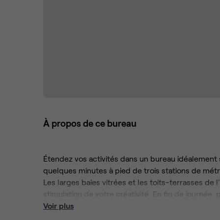
À propos de ce bureau
Étendez vos activités dans un bureau idéalement 
quelques minutes à pied de trois stations de métr
Les larges baies vitrées et les toits-terrasses de
stimulation de votre créativité. En fin de journée,
les nombreux restaurants à proximité ou découvrez
Voir plus
Tête d'Or.