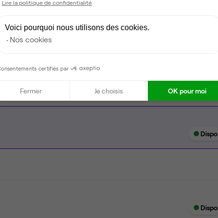
Lire la politique de confidentialité
Espace détente
Voici pourquoi nous utilisons des cookies.
Ménage
Nos cookies
Tables / chaises
onsentements certifiés par
Fermer
Je choisis
OK pour moi
Dispo
Dispo