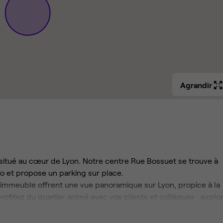
Agrandir
situé au cœur de Lyon. Notre centre Rue Bossuet se trouve à
o et propose un parking sur place.
 l'immeuble offrent une vue panoramique sur Lyon, propice à la
 profitez du quartier animé avec vos clients et collègues : explo
 des attractions telles que le Musée Guimet et le parc de la