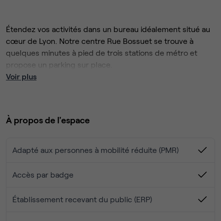
Étendez vos activités dans un bureau idéalement situé au
cœur de Lyon. Notre centre Rue Bossuet se trouve à
quelques minutes à pied de trois stations de métro et
propose un parking sur place.
Les larges baies vitrées et les toits-terrasses de
Voir plus
l'immeuble offrent une vue panoramique sur Lyon, propice
à la stimulation de votre créativité. En fin de journée,
profitez du quartier animé avec vos clients et collègues :
À propos de l'espace
explorez les nombreux restaurants à proximité ou
découvrez des attractions telles que le Musée Guimet et
le parc de la Tête d'Or.
Adapté aux personnes à mobilité réduite (PMR)
Accès par badge
Établissement recevant du public (ERP)