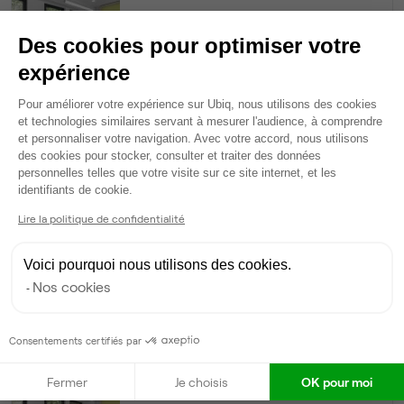
30
postes • 150 m²
Des cookies pour optimiser votre
13 455 €
expérience
Dispo
Plateforme de Gestion du Consentem
Pour améliorer votre expérience sur Ubiq, nous utilisons des cookies
Bureau privé
• 1er étage
et technologies similaires servant à mesurer l'audience, à comprendre
et personnaliser votre navigation. Avec votre accord, nous utilisons
des cookies pour stocker, consulter et traiter des données
14
postes • 70 m²
personnelles telles que votre visite sur ce site internet, et les
Axeptio consent
6 279 €
identifiants de cookie.
Dispo
Lire la politique de confidentialité
Bureau privé
• 2ème étage
Voici pourquoi nous utilisons des cookies.
Nos cookies
10
postes • 50 m²
4 485 €
Dispo
Consentements certifiés par
Bureau privé
• 1er étage
Fermer
Je choisis
OK pour moi