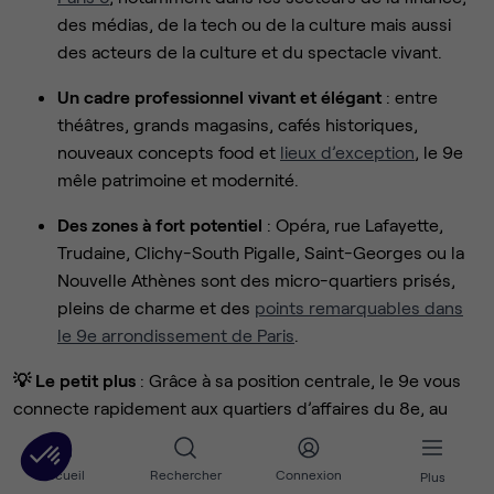
des médias, de la tech ou de la culture mais aussi
des acteurs de la culture et du spectacle vivant.
Un cadre professionnel vivant et élégant
: entre
théâtres, grands magasins, cafés historiques,
nouveaux concepts food et
lieux d’exception
, le 9e
mêle patrimoine et modernité.
Des zones à fort potentiel
: Opéra, rue Lafayette,
Trudaine, Clichy-South Pigalle, Saint-Georges ou la
Nouvelle Athènes sont des micro-quartiers prisés,
pleins de charme et des
points remarquables dans
le 9e arrondissement de Paris
.
💡 Le petit plus
: Grâce à sa position centrale, le 9e vous
connecte rapidement aux quartiers d’affaires du 8e, au
dynamisme du 2e (Sentier) et à la Gare du Nord. C’est l’un
des arrondissements les plus recherchés pour
louer des
Accueil
Rechercher
Connexion
Plus
bureaux à Paris
, alliant accessibilité et prestige.