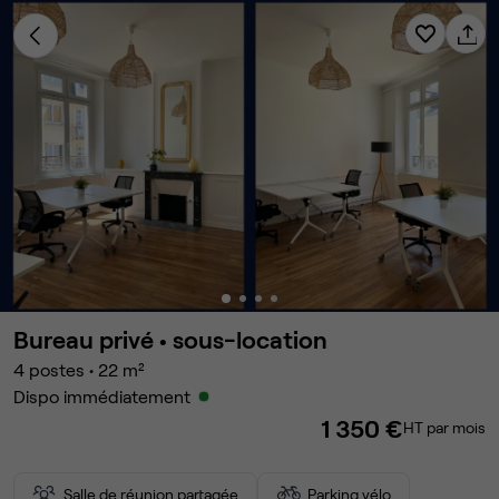
Bureau privé •
sous-location
4
postes
•
22
m²
Dispo immédiatement
1 350 €
HT par mois
Salle de réunion partagée
Parking vélo