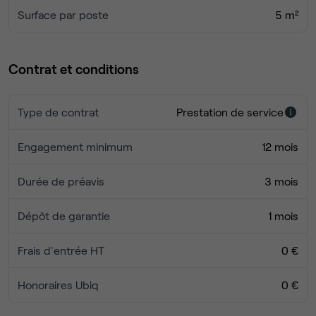
Idéal pour une équipe à la recherche d’un nouveau QG
Surface par poste
5 m²
central, calme et plein de bonnes énergies !
Nous serons ravis de vous faire visiter !
Contrat et conditions
Type de contrat
Prestation de service
Engagement minimum
12 mois
Durée de préavis
3 mois
Dépôt de garantie
1 mois
Frais d'entrée HT
0 €
Honoraires Ubiq
0 €