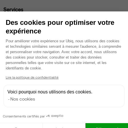
Services
Salle de réunion partagée
Des cookies pour optimiser votre
Fibre
expérience
Coin cafet'
Réseau dédié
Plateforme de Gestion du Consentem
Pour améliorer votre expérience sur Ubiq, nous utilisons des cookies
Ménage
et technologies similaires servant à mesurer l'audience, à comprendre
Tables / chaises
et personnaliser votre navigation. Avec votre accord, nous utilisons
Écran TV
des cookies pour stocker, consulter et traiter des données
personnelles telles que votre visite sur ce site internet, et les
Espace d'attente
Axeptio consent
identifiants de cookie.
Wifi
Lire la politique de confidentialité
Salle de réunion privée
Voici pourquoi nous utilisons des cookies.
Gestionnaire de l'espace
Nos cookies
Pauline
P
Consentements certifiés par
Partenaire depuis 2026
Répond en quelques heures