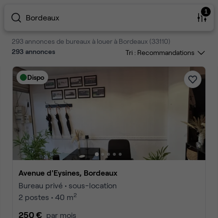
1
Bordeaux
293 annonces de bureaux à louer à Bordeaux (33110)
293
annonces
Tri :
Dispo
Avenue d'Eysines, Bordeaux
Bureau privé • sous-location
2
2 postes • 40 m
250 €
par mois