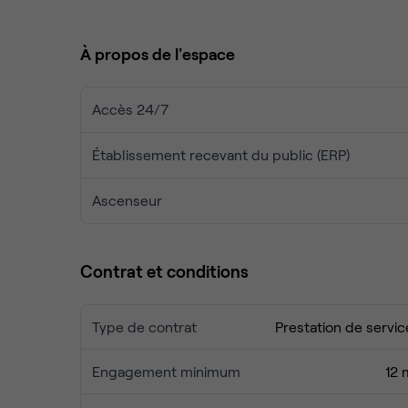
Ce centre propose également des infrastructures 
conférence et salles de formation, idéales pour 
À propos de l'espace
internes.
Pour les entreprises souhaitant établir une prés
Accès 24/7
bureau virtuel sont disponibles : domiciliation, ge
Établissement recevant du public (ERP)
Plongez dans un environnement dynamique et stimul
développement de votre activité.
Ascenseur
Contrat et conditions
Type de contrat
Prestation de servic
Engagement minimum
12 