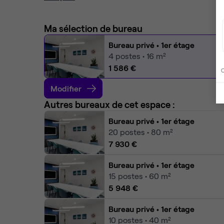
Ma sélection de bureau
Bureau privé
• 1er étage
4
postes • 16 m²
1 586 €
C
Modifier
Autres bureaux de cet espace :
Bureau privé
• 1er étage
20
postes • 80 m²
7 930 €
Bureau privé
• 1er étage
15
postes • 60 m²
5 948 €
Bureau privé
• 1er étage
10
postes • 40 m²