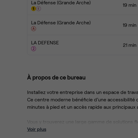
La Défense (Grande Arche)
19 min
La Défense (Grande Arche)
19 min
LA DEFENSE
21 min
À propos de ce bureau
Installez votre entreprise dans un espace de trava
Ce centre moderne bénéficie d’une accessibilité
minutes à pied et un accès rapide aux principaux a
Vous y trouverez une large gamme de solutions fle
coworking et options modulables selon vos besoi
Voir plus