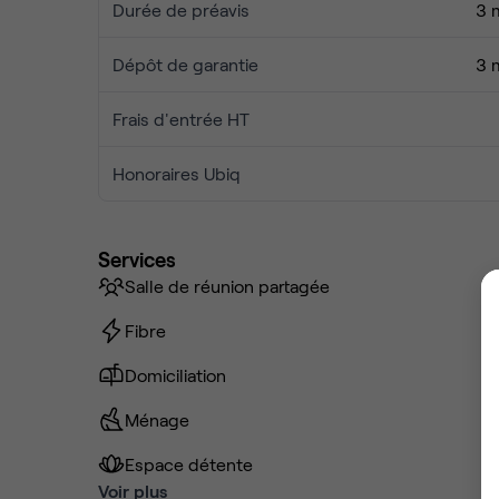
Durée de préavis
3 
Dépôt de garantie
3 
Frais d'entrée HT
Honoraires Ubiq
Services
Salle de réunion partagée
Fibre
Domiciliation
Ménage
Espace détente
Voir plus