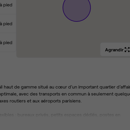
 à pied
 à pied
 à pied
Agrandir
il haut de gamme situé au cœur d’un important quartier d’affai
 optimale, avec des transports en commun à seulement quelqu
xes routiers et aux aéroports parisiens.
xibles : bureaux privés, petits espaces dédiés, postes en
ns.