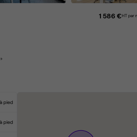
1 586 €
HT par 
à pied
 à pied