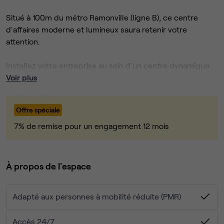
Situé à 100m du métro Ramonville (ligne B), ce centre
d'affaires moderne et lumineux saura retenir votre
attention.
Installez votre entreprise au sein d'un centre dynamique
regroupant de nombreuses entreprises de la tech comme
Voir plus
de l'aérospatial.
Offre spéciale
Proposant des bureaux privatifs d'1 postes de travail à un
plateau complet de 20-30 postes, en passant par un
7% de remise pour un engagement 12 mois
cowork de qualité, ce centre peut répondre à tout type de
besoin.
À propos de l'espace
Nous vous attendons pour organiser une visite au plus vite
et profiter d'un café sur un de nos deux toits terrasses.
Adapté aux personnes à mobilité réduite (PMR)
Accès 24/7