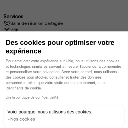
Services
Salle de réunion partagée
Wifi
Câblage RJ45
Des cookies pour optimiser votre
Fibre
expérience
Coin cafet'
Climatisation
Plateforme de Gestion du Consentem
Pour améliorer votre expérience sur Ubiq, nous utilisons des cookies
Espace d'attente
et technologies similaires servant à mesurer l'audience, à comprendre
Espace détente
et personnaliser votre navigation. Avec votre accord, nous utilisons
des cookies pour stocker, consulter et traiter des données
Ménage
personnelles telles que votre visite sur ce site internet, et les
Tables / chaises
Axeptio consent
identifiants de cookie.
Voir plus
Lire la politique de confidentialité
Ma sélection de bureau
Voici pourquoi nous utilisons des cookies.
Nos cookies
Open Space
• 1er étage