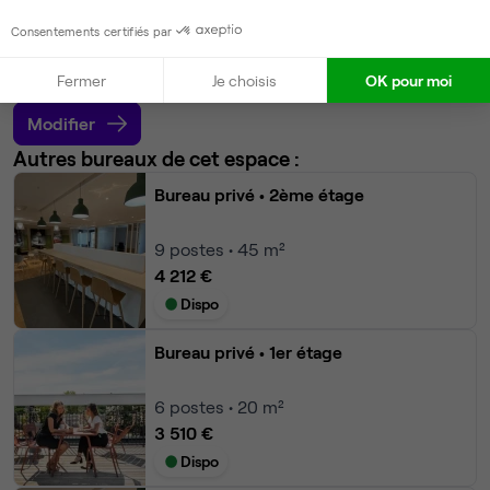
9
postes disponibles
Consentements certifiés par
181 €
par poste par mois
Dispo
Fermer
Je choisis
OK pour moi
Modifier
Autres bureaux de cet espace :
Bureau privé
• 2ème étage
9
postes • 45 m²
4 212 €
Dispo
Bureau privé
• 1er étage
6
postes • 20 m²
3 510 €
Dispo