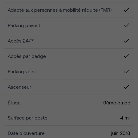
Vidéosurveillance 24/24
Adapté aux personnes à mobilité réduite (PMR)
Espace détente
Salon d'affaires
Parking payant
Parc d'activité
Emplacement centre ville
Accès 24/7
Proche des transports
Salles de réunion
Accès par badge
Parking privatif sécurisé
Parking vélo
Ascenseur
Étage
9ème étage
Surface par poste
4 m²
Date d'ouverture
juin 2018