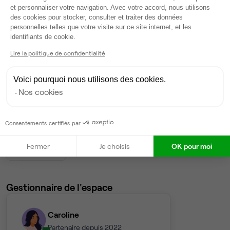
Bureau privé
• 8ème étage
et personnaliser votre navigation. Avec votre accord, nous utilisons
des cookies pour stocker, consulter et traiter des données
personnelles telles que votre visite sur ce site internet, et les
8
postes • 34 m²
Axeptio consent
identifiants de cookie.
4 784 €
Lire la politique de confidentialité
Dispo
Bureau privé
• 9ème étage
Voici pourquoi nous utilisons des cookies.
Nos cookies
8
postes • 34 m²
4 784 €
Consentements certifiés par
Dispo
Fermer
Je choisis
OK pour moi
Voir tout
Gestionnaire de l'espace
Caroline
Partenaire depuis 2022