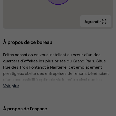
Agrandir
À propos de ce bureau
Faites sensation en vous installant au cœur d'un des
quartiers d'affaires les plus prisés du Grand Paris. Situé
Rue des Trois Fontanot à Nanterre, cet emplacement
prestigieux abrite des entreprises de renom, bénéficiant
d'une accessibilité optimale via le métro ainsi que les
principales autoroutes et voies rapides.
Laissez-vous séduire par l'intérieur moderne et spacieux,
Voir plus
agrémenté d'une décoration colorée et d'un mobilier haut
de gamme. Profitez de moments de détente dans le parc
voisin ou dans les cafés élégants accessibles à pied.
À propos de l'espace