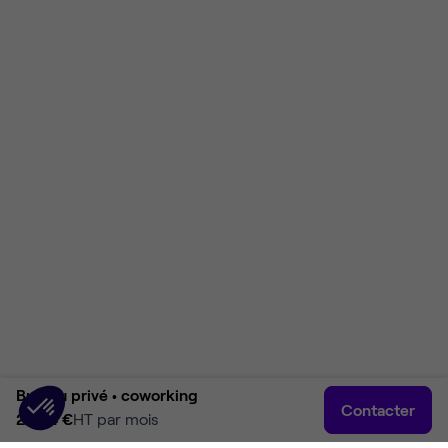
Bureau privé •
coworking
Contacter
2 204 €
HT par mois
Accueil
Rechercher
Connexion
Plus