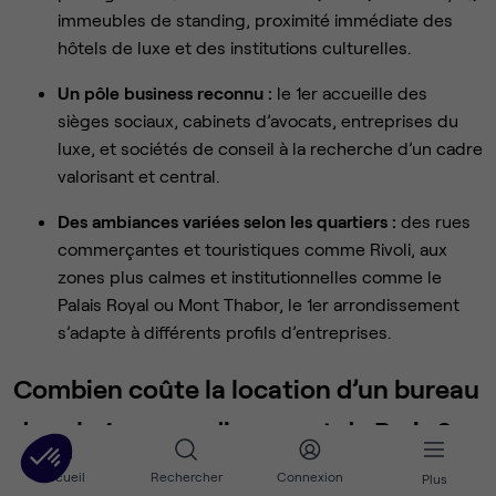
immeubles de standing, proximité immédiate des
hôtels de luxe et des institutions culturelles.
Un pôle business reconnu :
le 1er accueille des
sièges sociaux, cabinets d’avocats, entreprises du
luxe, et sociétés de conseil à la recherche d’un cadre
valorisant et central.
Des ambiances variées selon les quartiers :
des rues
commerçantes et touristiques comme Rivoli, aux
zones plus calmes et institutionnelles comme le
Palais Royal ou Mont Thabor, le 1er arrondissement
s’adapte à différents profils d’entreprises.
Combien coûte la location d’un bureau
dans le 1er arrondissement de Paris ?
Accueil
Rechercher
Connexion
Plus
Louer des bureaux au cœur de la capitale
représente un