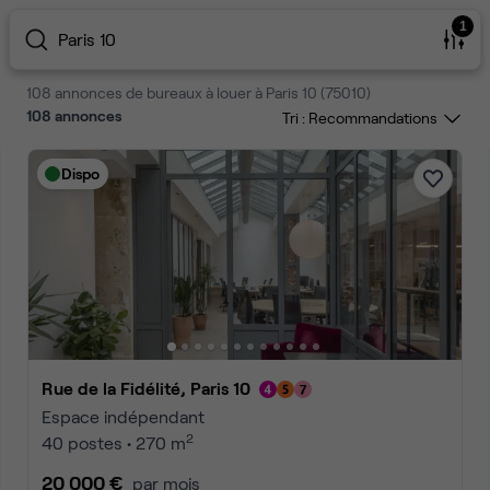
1
Paris 10
108 annonces de bureaux à louer à Paris 10 (75010)
108
annonces
Tri :
Dispo
Rue de la Fidélité, Paris 10
Espace indépendant
2
40 postes • 270 m
20 000 €
par mois