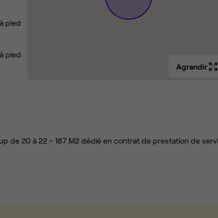
à pied
 à pied
Agrandir
tup de 20 à 22 - 187 M2 dédié en contrat de prestation de serv
tres de hauteur sous plafond + baies vitrées sur rue.