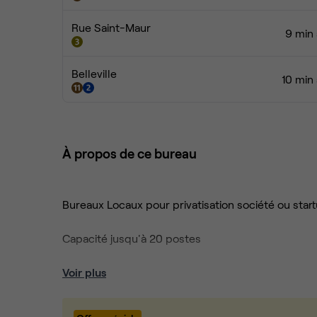
Rue Saint-Maur
9 min 
Belleville
10 min
À propos de ce bureau
Bureaux Locaux pour privatisation société ou star
Capacité jusqu'à 20 postes
Espace très lumineux avec lumière du jour, 3,5 mè
Voir plus
Tarif réduit exceptionnel à 5à00 € HT