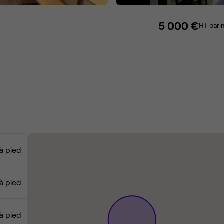
5 000 €
HT par 
à pied
à pied
à pied