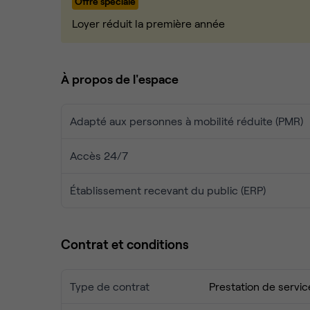
Offre spéciale
Pour une durée flexible de 3 à 4 mois dès ce moi
Loyer réduit la première année
- l'occupation des lieux meublés clé en main
- Toutes charges et taxes de bureaux compris
À propos de l'espace
- électricité (forfaitaire mensuel)
- eau
Adapté aux personnes à mobilité réduite (PMR)
-internet fibré
- ménage 1 fois par semaine
Accès 24/7
Descriptif des lieux :
Établissement recevant du public (ERP)
Les locaux sont composés de 2 niveaux rdc (de 1
et niveau -1 (67m2) aménagé en Salle de réunion,
Contrat et conditions
2 bureaux fermés + 2 bureaux semi fermés (rdc)
Type de contrat
Prestation de servic
un open space avec plusieurs postes de travail (r