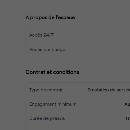
Chauffage et climatisation
Ménage inclus
À propos de l'espace
Accès 24h/24 et 7j/7
Espace moderne et prêt à l’emploi
Ce bureau convient parfaitement à une équipe en c
Accès 24/7
commerciale ou digitale.
Grâce à son accès permanent, vous gardez une vra
Accès par badge
travail propre, moderne et bien équipé.
Un espace idéal pour installer votre entreprise r
Contrat et conditions
Type de contrat
Prestation de servic
Engagement minimum
Au
Durée de préavis
1 