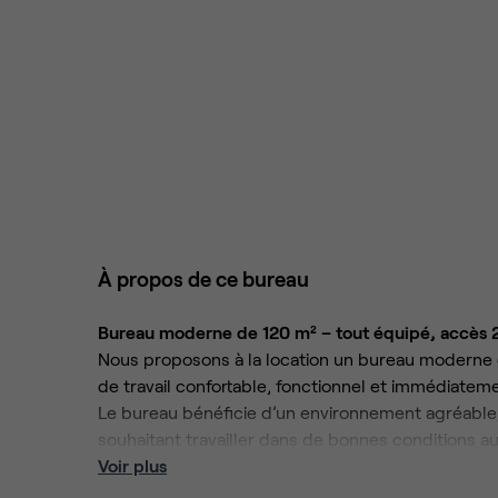
À propos de ce bureau
Bureau moderne de 120 m² – tout équipé, accès 
Nous proposons à la location un bureau moderne
de travail confortable, fonctionnel et immédiatem
Le bureau bénéficie d’un environnement agréable,
souhaitant travailler dans de bonnes conditions au
Les prestations incluses :
Voir plus
Wi-Fi haut débit