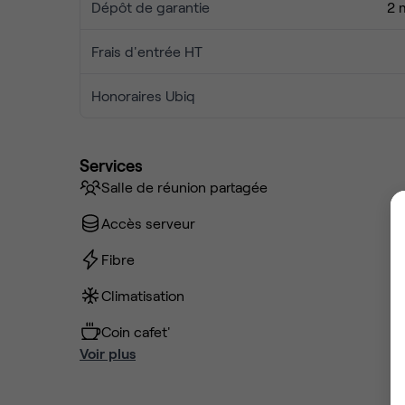
Dépôt de garantie
2 
Frais d'entrée HT
Honoraires Ubiq
Services
Salle de réunion partagée
Accès serveur
Fibre
Climatisation
Coin cafet'
Voir plus