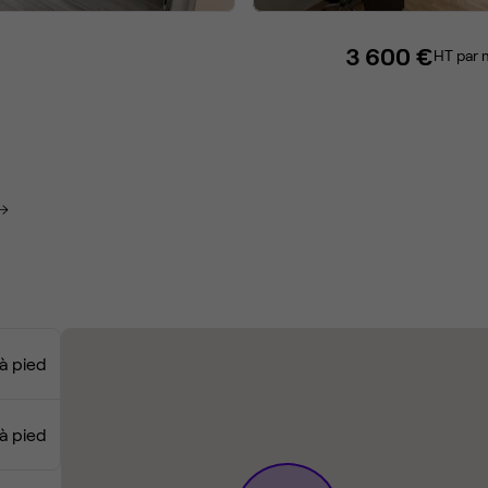
3 600 €
HT par 
à pied
à pied