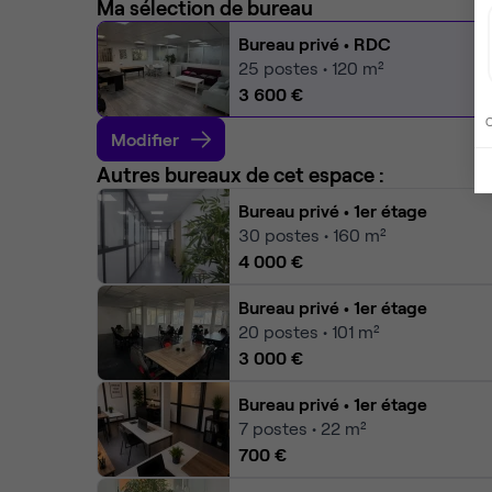
Ma sélection de bureau
Bureau privé
• RDC
25
postes • 120 m²
3 600 €
C
Modifier
Autres bureaux de cet espace :
Bureau privé
• 1er étage
30
postes • 160 m²
4 000 €
Bureau privé
• 1er étage
20
postes • 101 m²
3 000 €
Bureau privé
• 1er étage
7
postes • 22 m²
700 €