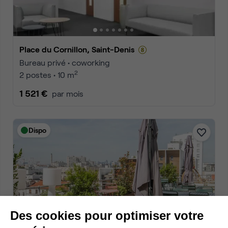
Place du Cornillon, Saint-Denis
Bureau privé • coworking
2
2 postes • 10 m
1 521 €
par mois
Dispo
Des cookies pour optimiser votre