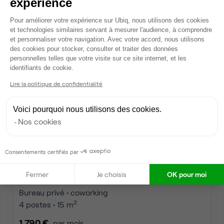
expérience
Rue Pleyel, Saint-Denis
Bureau privé • coworking
Plateforme de Gestion du Consentem
Pour améliorer votre expérience sur Ubiq, nous utilisons des cookies
2
4 postes • 15 m
et technologies similaires servant à mesurer l'audience, à comprendre
et personnaliser votre navigation. Avec votre accord, nous utilisons
1 780 €
par mois
des cookies pour stocker, consulter et traiter des données
personnelles telles que votre visite sur ce site internet, et les
Axeptio consent
identifiants de cookie.
Dispo
Lire la politique de confidentialité
Voici pourquoi nous utilisons des cookies.
Nos cookies
Consentements certifiés par
Fermer
Je choisis
OK pour moi
Avenue du Stade de France, Saint-Denis
Bureau privé • coworking
2
4 postes • 15 m
1 790 €
par mois