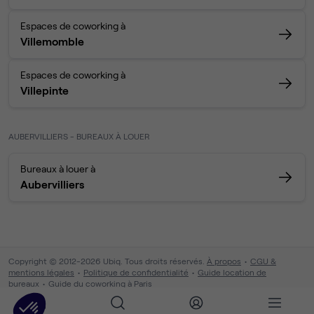
Espaces de coworking à
Villemomble
Espaces de coworking à
Villepinte
AUBERVILLIERS - BUREAUX À LOUER
Bureaux à louer à
Aubervilliers
Copyright © 2012-2026 Ubiq. Tous droits réservés.
À propos
CGU &
mentions légales
Politique de confidentialité
Guide location de
bureaux
Guide du coworking à Paris