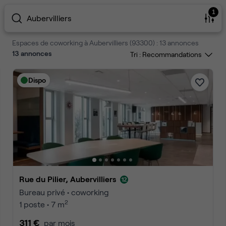
1
Aubervilliers
Espaces de coworking à Aubervilliers (93300) : 13 annonces
13
annonces
Tri :
Dispo
Rue du Pilier, Aubervilliers
Bureau privé • coworking
2
1 poste • 7 m
311 €
par mois