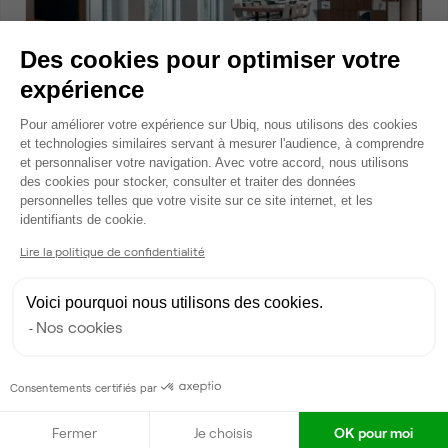
Des cookies pour optimiser votre
expérience
Rue du Pilier, Aubervilliers
Plateforme de Gestion du Consentem
Pour améliorer votre expérience sur Ubiq, nous utilisons des cookies
Bureau privé • coworking
et technologies similaires servant à mesurer l'audience, à comprendre
2
8 postes • 25 m
et personnaliser votre navigation. Avec votre accord, nous utilisons
des cookies pour stocker, consulter et traiter des données
2 486 €
par mois
personnelles telles que votre visite sur ce site internet, et les
Axeptio consent
identifiants de cookie.
Lire la politique de confidentialité
Dispo
Voici pourquoi nous utilisons des cookies.
Nos cookies
Consentements certifiés par
Fermer
Je choisis
OK pour moi