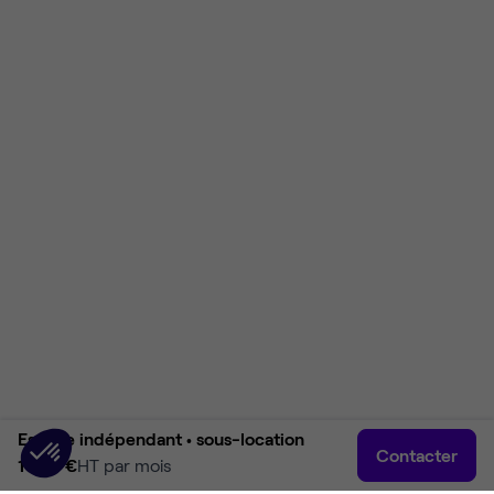
Espace indépendant •
sous-location
Contacter
1 200 €
HT par mois
Accueil
Rechercher
Connexion
Plus