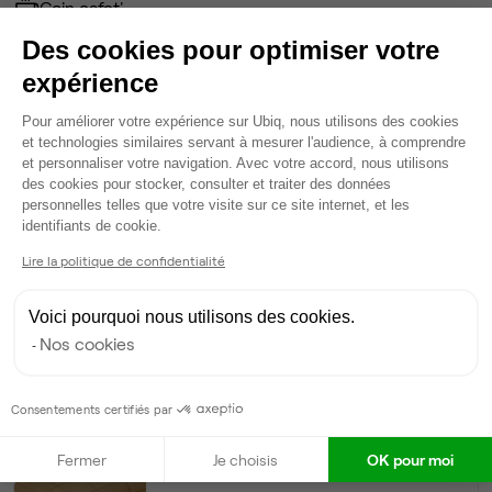
Coin cafet'
Domiciliation
Des cookies pour optimiser votre
Espace d'attente
expérience
Wifi
Plateforme de Gestion du Consentem
Salle de réunion
Pour améliorer votre expérience sur Ubiq, nous utilisons des cookies
Ménage
et technologies similaires servant à mesurer l'audience, à comprendre
et personnaliser votre navigation. Avec votre accord, nous utilisons
Tables / chaises
des cookies pour stocker, consulter et traiter des données
personnelles telles que votre visite sur ce site internet, et les
Axeptio consent
identifiants de cookie.
Ma sélection de bureau
Lire la politique de confidentialité
Espace indépendant
• RDC
Voici pourquoi nous utilisons des cookies.
6
postes • 22 m²
Nos cookies
1 200 €
Dispo
Consentements certifiés par
Modifier
Fermer
Je choisis
OK pour moi
Autre bureau de cet espace :