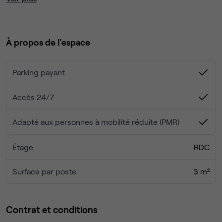
bus.
Le local offre un cadre de travail pratique et fonctionnel,
À propos de l'espace
parfait pour développer votre activité aux portes de Paris.
🔹 Bureau lumineux dans un espace professionnel
Parking payant
🔹 Quartier dynamique avec commerces et services à
proximité
Accès 24/7
🔹 Accès rapide à Paris et aux grands axes
Adapté aux personnes à mobilité réduite (PMR)
1
Place de parking sécurisée disponible en supplément :
80 € / mois
Étage
RDC
Surface par poste
3 m²
Contrat et conditions