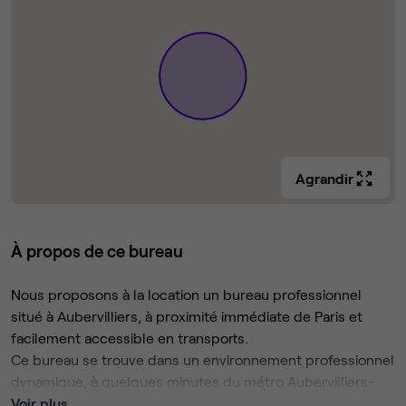
Agrandir
À propos de ce bureau
Nous proposons à la location un bureau professionnel
situé à Aubervilliers, à proximité immédiate de Paris et
facilement accessible en transports.
Ce bureau se trouve dans un environnement professionnel
dynamique, à quelques minutes du métro Aubervilliers-
Pantin-Quatre Chemins (ligne 7) et de plusieurs lignes de
Voir plus