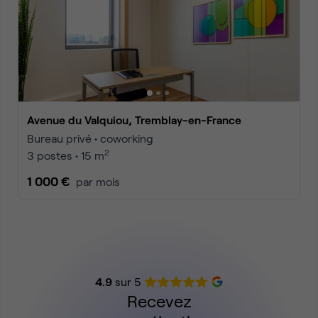
Avenue du Valquiou, Tremblay-en-France
Bureau privé • coworking
2
3 postes • 15 m
1 000 €
par mois
4.9
sur 5
Recevez