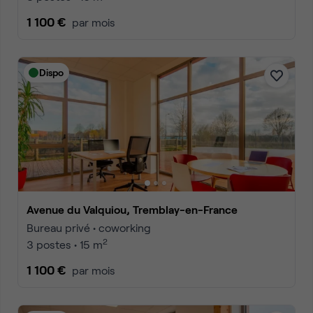
1 100 €
par mois
Dispo
Avenue du Valquiou, Tremblay-en-France
Bureau privé • coworking
2
3 postes • 15 m
1 100 €
par mois