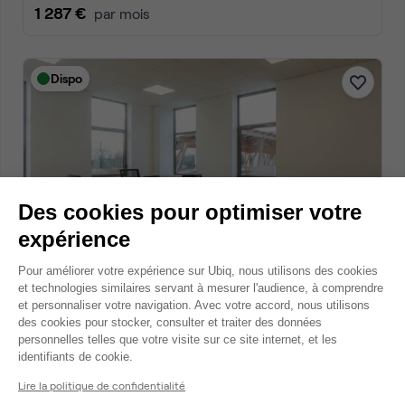
1 287 €
par mois
Dispo
Des cookies pour optimiser votre
expérience
Avenue du Valquiou, Tremblay-en-France
Plateforme de Gestion du Consentem
Pour améliorer votre expérience sur Ubiq, nous utilisons des cookies
Bureau privé • coworking
et technologies similaires servant à mesurer l'audience, à comprendre
2
6 postes • 32 m
et personnaliser votre navigation. Avec votre accord, nous utilisons
des cookies pour stocker, consulter et traiter des données
1 500 €
par mois
personnelles telles que votre visite sur ce site internet, et les
Axeptio consent
identifiants de cookie.
Lire la politique de confidentialité
Dispo