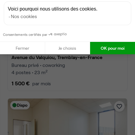
Voici pourquoi nous utilisons des cookies.
Nos cookies
Consentements certifiés par
Fermer
Je choisis
OK pour moi
Avenue du Valquiou, Tremblay-en-France
Bureau privé • coworking
2
4 postes • 23 m
1 500 €
par mois
Dispo