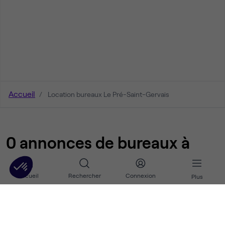
Accueil
Location bureaux Le Pré-Saint-Gervais
0 annonces de bureaux à
louer à Le Pré-Saint-Gervais
Accueil
Rechercher
Connexion
Plus
Nos autres annonces de bureaux et
d'espaces de coworking à Le Pré-Saint-