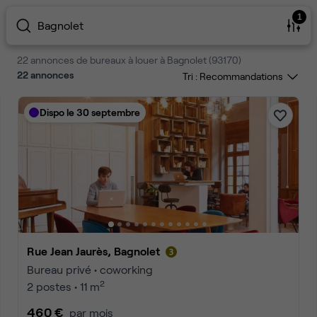
1
Bagnolet
22 annonces de bureaux à louer à Bagnolet (93170)
22
annonces
Tri :
Dispo le 30 septembre
Rue Jean Jaurès, Bagnolet
Bureau privé • coworking
2
2 postes • 11 m
460 €
par mois