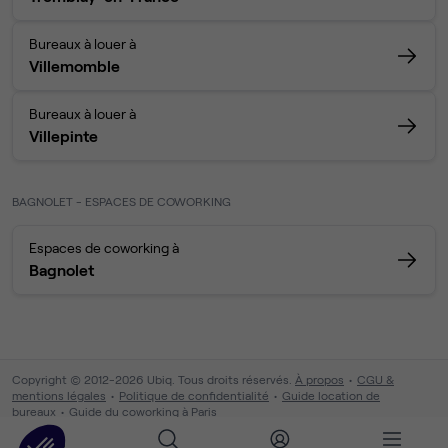
Bureaux à louer à
Villemomble
Bureaux à louer à
Villepinte
BAGNOLET - ESPACES DE COWORKING
Espaces de coworking à
Bagnolet
Copyright © 2012-2026 Ubiq. Tous droits réservés.
À propos
CGU &
mentions légales
Politique de confidentialité
Guide location de
bureaux
Guide du coworking à Paris