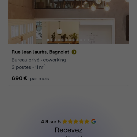
Rue Jean Jaurès, Bagnolet
Bureau privé • coworking
2
3 postes • 11 m
690 €
par mois
4.9
sur 5
Recevez