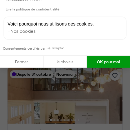
Lire la politique de confidentialité
Voici pourquoi nous utilisons des cookies.
Rue Jean Jaurès, Bagnolet
Nos cookies
Bureau privé • coworking
2
5 postes • 18 m
Consentements certifiés par
1 150 €
par mois
Fermer
Je choisis
OK pour moi
Dispo le 31 octobre
Nouveau