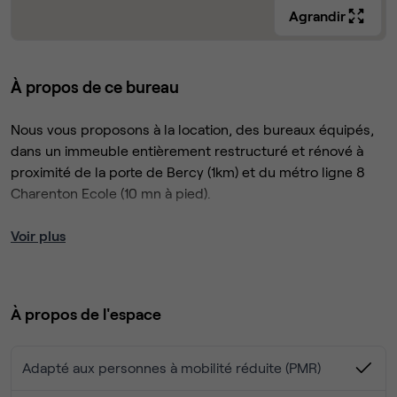
Agrandir
À propos de ce bureau
Nous vous proposons à la location, des bureaux équipés,
dans un immeuble entièrement restructuré et rénové à
proximité de la porte de Bercy (1km) et du métro ligne 8
Charenton Ecole (10 mn à pied).
Nota bene: étant donné la largeur de 180 cm de 4
Voir plus
bureaux, cette espace peut accueillir
jusqu' à 10 personnes.
À propos de l'espace
Prestations incluses dans le loyer:
Mobilier de bureau - Imprimante partagée
Wifi - RJ45
Adapté aux personnes à mobilité réduite (PMR)
Salle de réunion partagée