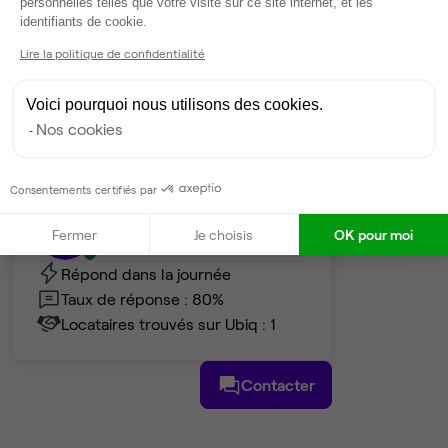
2
postes • 15 m²
personnelles telles que votre visite sur ce site internet, et les
Axeptio consent
identifiants de cookie.
1 100 €
Dispo
Lire la politique de confidentialité
Voir tout
Voici pourquoi nous utilisons des cookies.
Nos cookies
Gestionnaire de l'espace
Consentements certifiés par
Evelyne
E
Fermer
Je choisis
OK pour moi
Partenaire depuis 2021
Répond dans la journée
Taux de réponse : 80%
Locataires trouvés sur Ubiq : 1
Contacter