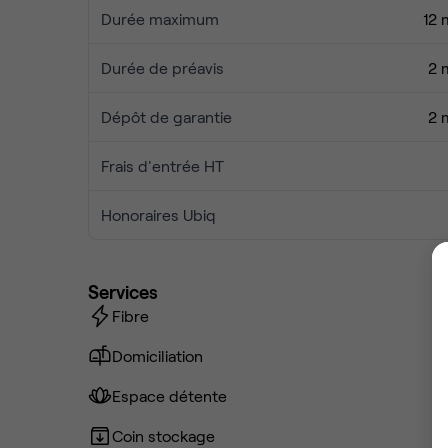
Durée maximum
12 
Durée de préavis
2 
Dépôt de garantie
2 
Frais d'entrée HT
Honoraires Ubiq
Services
Fibre
Domiciliation
Espace détente
Coin stockage