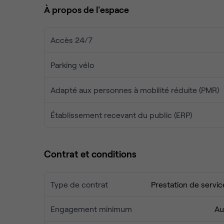
- 21 m² en rez-de-chaussée
À propos de l'espace
- 13 m² de réserve en sous-sol
- 17 m² à l’étage comprenant un espace cuisine et 
Accès 24/7
A noter la présence d'un rideau mécanique sécurisa
Parking vélo
Adapté aux personnes à mobilité réduite (PMR)
Établissement recevant du public (ERP)
Contrat et conditions
Type de contrat
Prestation de servic
Engagement minimum
Au