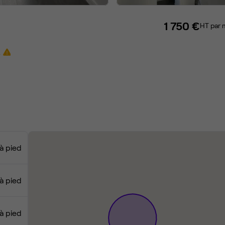
1 750 €
HT par 
x
à pied
à pied
à pied