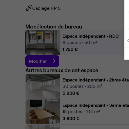
Câblage RJ45
Ma sélection de bureau
Espace indépendant
• RDC
C
6
postes • 50 m²
1 750 €
Modifier
Autres bureaux de cet espace :
Espace indépendant
• 2ème ét
30
postes • 203 m²
5 800 €
Espace indépendant
• 3ème ét
18
postes • 104 m²
3 800 €