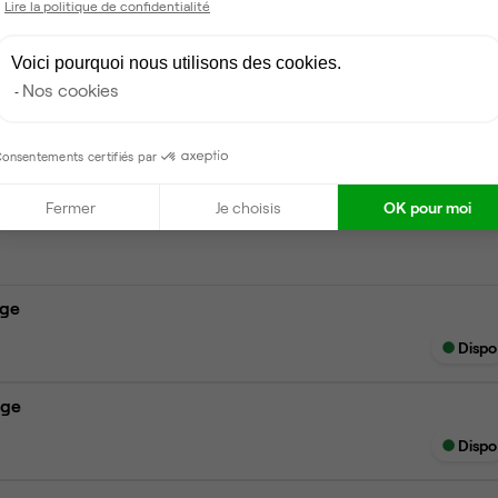
Lire la politique de confidentialité
Voici pourquoi nous utilisons des cookies.
Nos cookies
onsentements certifiés par
Dispo le 31 août
Fermer
Je choisis
OK pour moi
age
Dispo
age
Dispo