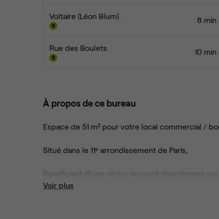
Voltaire (Léon Blum)
8 min 
Rue des Boulets
10 min
À propos de ce bureau
Espace de 51 m² pour votre local commercial / bo
Situé dans le 11ᵉ arrondissement de Paris,
Bénéficiant d’une vitrine donnant directement sur l
pour accueillir vos projets commerciaux et événe
Voir plus
Le local se compose :