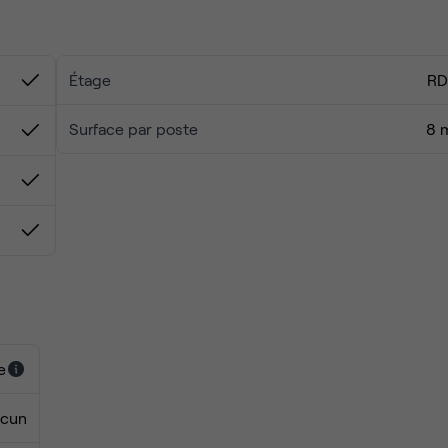
toilette
Étage
R
nt la vitrine et entrée.
Surface par poste
8 
e
cun