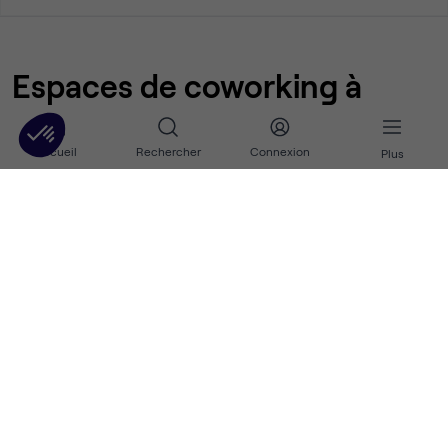
Espaces de coworking à
Bidart : 0 annonces
Accueil
Rechercher
Connexion
Plus
Nos autres annonces de bureaux et
d'espaces de coworking à Bidart
NOS ESPACES DE COWORKING DANS LE DÉPARTEMENT PYRÉNÉES-
ATLANTIQUES
Espaces de coworking à
Anglet
Espaces de coworking à
Bayonne