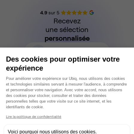
4.9
sur 5
Recevez
une sélection
personnalisée
Parler à un expert Ubiq
Des cookies pour optimiser votre
expérience
Plateforme de Gestion du Consentem
Pour améliorer votre expérience sur Ubiq, nous utilisons des cookies
et technologies similaires servant à mesurer l'audience, à comprendre
et personnaliser votre navigation. Avec votre accord, nous utilisons
des cookies pour stocker, consulter et traiter des données
personnelles telles que votre visite sur ce site internet, et les
Axeptio consent
identifiants de cookie.
Accueil
Location bureaux Cannes
Coworking Cannes
Lire la politique de confidentialité
Annonces 1 à 2
Voici pourquoi nous utilisons des cookies.