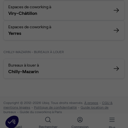
Espaces de coworking à
Viry-Châtillon
Espaces de coworking à
Yerres
CHILLY-MAZARIN - BUREAUX À LOUER
Bureaux à louer à
Chilly-Mazarin
Copyright © 2012-2026 Ubiq. Tous droits réservés.
À propos
CGU &
mentions légales
Politique de confidentialité
Guide location de
bureaux
Guide du coworking à Paris
Accueil
Rechercher
Connexion
Plus