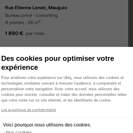
Rue Etienne Lenoir, Mauguio
Bureau privé • coworking
2
4 postes • 26 m
1 890 €
par mois
Des cookies pour optimiser votre
expérience
Plateforme de Gestion du Consentemen
Pour améliorer votre expérience sur Ubiq, nous utilisons des cookies et
technologies similaires servant à mesurer l'audience, à comprendre et
personnaliser votre navigation. Avec votre accord, nous utilisons des
cookies pour stocker, consulter et traiter des données personnelles telles
que votre visite sur ce site internet, et les identifiants de cookie.
Axeptio consent
Lire la politique de confidentialité
Voici pourquoi nous utilisons des cookies.
Nos cookies