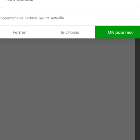
 1 à 2
onsentements certifiés par
Fermer
Je choisis
OK pour moi