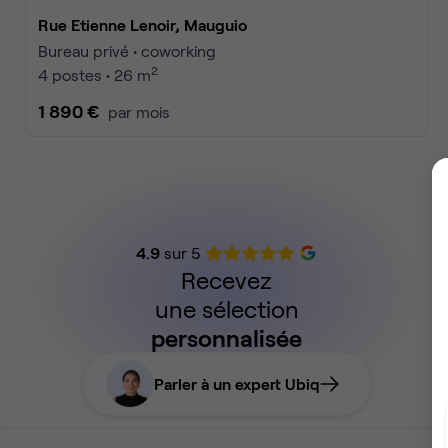
Rue Etienne Lenoir, Mauguio
Bureau privé • coworking
2
4 postes • 26 m
1 890 €
par mois
4.9
sur 5
Recevez
une sélection
personnalisée
Parler à un expert Ubiq