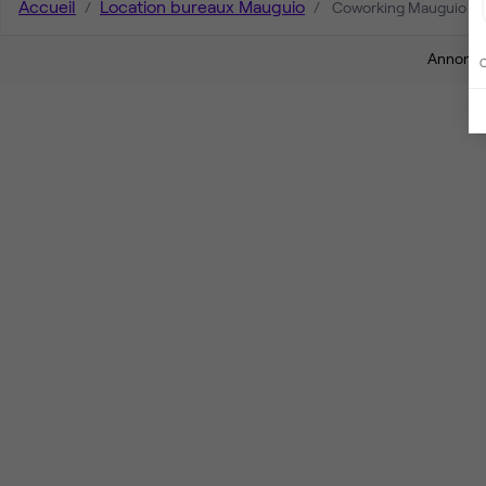
Accueil
Location bureaux Mauguio
Coworking Mauguio
Annonces
C