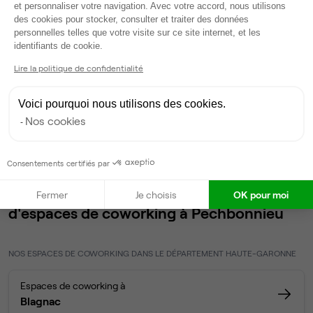
et personnaliser votre navigation. Avec votre accord, nous utilisons
Accueil
Location bureaux Pechbonnieu
Coworking
des cookies pour stocker, consulter et traiter des données
Pechbonnieu
personnelles telles que votre visite sur ce site internet, et les
Axeptio consent
identifiants de cookie.
Lire la politique de confidentialité
Espaces de coworking à
Voici pourquoi nous utilisons des cookies.
Pechbonnieu (31140) : 1
Nos cookies
annonces
Consentements certifiés par
Nos autres annonces de bureaux et
Fermer
Je choisis
OK pour moi
d'espaces de coworking à Pechbonnieu
NOS ESPACES DE COWORKING DANS LE DÉPARTEMENT HAUTE-GARONNE
Espaces de coworking à
Blagnac