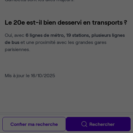
Le 20e est-il bien desservi en transports ?
Oui, avec
6 lignes de métro, 19 stations, plusieurs lignes
de bus
et une proximité avec les grandes gares
parisiennes.
Mis à jour le 16/10/2025
Copyright © 2012-2026 Ubiq. Tous droits réservés.
À propos
CGU &
mentions légales
Politique de confidentialité
Guide location de
Confier ma recherche
Rechercher
bureaux
Guide du coworking à Paris