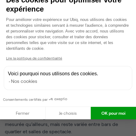
rappelle l’histoire scientifique de la capitale, et les
expérience
catacombes offrent une plongée fascinante dans le
patrimoine souterrain.
Plateforme de Gestion du Consentem
Pour améliorer votre expérience sur Ubiq, nous utilisons des cookies
et technologies similaires servant à mesurer l'audience, à comprendre
Les habitants profitent aussi d’espaces culturels de
et personnaliser votre navigation. Avec votre accord, nous utilisons
proximité : théâtres de quartier, cinémas d’art et d’essai,
des cookies pour stocker, consulter et traiter des données
petites galeries d’art, notamment autour de
personnelles telles que votre visite sur ce site internet, et les
Axeptio consent
identifiants de cookie.
Montparnasse et Denfert-Rochereau. Ces adresses
renforcent l’ancrage artistique et créatif du quartier.
Lire la politique de confidentialité
Sorties, gastronomie et
Voici pourquoi nous utilisons des cookies.
Nos cookies
espaces verts
Consentements certifiés par
La gastronomie tient une place importante : bistrots
traditionnels, restaurants autour de Montparnasse, cafés
Fermer
Je choisis
OK pour moi
conviviaux rue Daguerre. La vie nocturne est plus
mesurée qu’ailleurs, mais reste variée entre bars de
quartier et salles de spectacle.