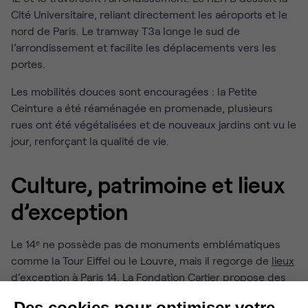
Cité Universitaire, reliant directement les aéroports et le
nord de Paris. Le tramway T3a longe le sud de
l’arrondissement et facilite les déplacements vers les
portes.
Les mobilités douces sont encouragées : la Petite
Ceinture a été réaménagée en promenade, plusieurs
rues ont été végétalisées et de nouveaux jardins ont vu le
jour, renforçant la qualité de vie.
Culture, patrimoine et lieux
d’exception
Le 14ᵉ ne possède pas de monuments emblématiques
comme la Tour Eiffel ou le Louvre, mais il regorge de
lieux
d’exception à Paris 14
. La Fondation Cartier propose des
expositions internationales, l’Observatoire de Paris
Des cookies pour optimiser votre