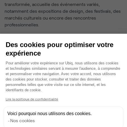
transformée, accueille des événements variés,
notamment des expositions de design, des festivals, des
marchés culturels ou encore des rencontres
professionnelles.
Ces lieux pluridisciplinaires sont parfaits pour surprendre
vos clients avec une approche culturelle originale.
Des cookies pour optimiser votre
expérience
Galeries d’art et vie
Plateforme de Gestion du Consentem
Pour améliorer votre expérience sur Ubiq, nous utilisons des cookies
culturelle du Marais
et technologies similaires servant à mesurer l'audience, à comprendre
et personnaliser votre navigation. Avec votre accord, nous utilisons
des cookies pour stocker, consulter et traiter des données
Le Marais
personnelles telles que votre visite sur ce site internet, et les
, dont une large partie se situe dans le 3ᵉ
Axeptio consent
identifiants de cookie.
arrondissement, est un véritable foyer artistique. De
nombreuses galeries d’art contemporain jalonnent ses
Lire la politique de confidentialité
rues, comme celles de la rue de Thorigny ou de la rue
Vieille-du-Temple.
Voici pourquoi nous utilisons des cookies.
Nos cookies
Ces espaces d’exposition permettent de
découvrir de