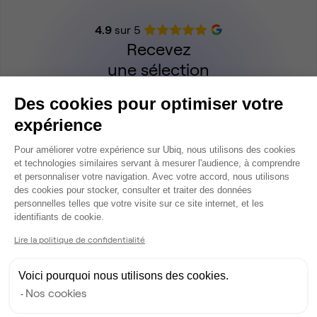
4.9
sur 5
Recevez
une sélection
personnalisée
Des cookies pour optimiser votre
expérience
Parler à un expert Ubiq
Plateforme de Gestion du Consentem
Pour améliorer votre expérience sur Ubiq, nous utilisons des cookies
et technologies similaires servant à mesurer l'audience, à comprendre
et personnaliser votre navigation. Avec votre accord, nous utilisons
des cookies pour stocker, consulter et traiter des données
personnelles telles que votre visite sur ce site internet, et les
Axeptio consent
identifiants de cookie.
Lire la politique de confidentialité
Accueil
Location bureaux Aubagne
Voici pourquoi nous utilisons des cookies.
Nos cookies
Annonces 1 à 2