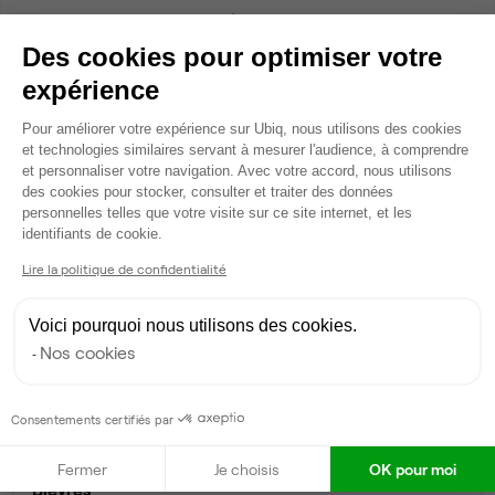
Accueil
Location bureaux Évry-Courcouronnes
Des cookies pour optimiser votre
expérience
1 annonces de bureaux à
Plateforme de Gestion du Consentem
Pour améliorer votre expérience sur Ubiq, nous utilisons des cookies
et technologies similaires servant à mesurer l'audience, à comprendre
louer à Évry-Courcouronnes
et personnaliser votre navigation. Avec votre accord, nous utilisons
(91080)
des cookies pour stocker, consulter et traiter des données
personnelles telles que votre visite sur ce site internet, et les
Axeptio consent
identifiants de cookie.
Lire la politique de confidentialité
Nos autres annonces de bureaux et
d'espaces de coworking à Évry-
Voici pourquoi nous utilisons des cookies.
Courcouronnes
Nos cookies
NOS BUREAUX À LOUER DANS LE DÉPARTEMENT ESSONNE
Consentements certifiés par
Bureaux à louer à
Fermer
Je choisis
OK pour moi
Bièvres