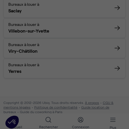
Bureaux à louer à
Saclay
Bureaux à louer à
Villebon-sur-Yvette
Bureaux à louer à
Viry-Châtillon
Bureaux à louer à
Yerres
Copyright © 2012-2026 Ubiq. Tous droits réservés.
À propos
CGU &
mentions légales
Politique de confidentialité
Guide location de
bureaux
Guide du coworking à Paris
Accueil
Rechercher
Connexion
Plus