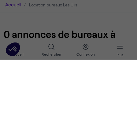
Accueil
Location bureaux Les Ulis
0 annonces de bureaux à
louer à Les Ulis
Accueil
Rechercher
Connexion
Plus
Nos autres annonces de bureaux et
d'espaces de coworking à Les Ulis
NOS BUREAUX À LOUER DANS LE DÉPARTEMENT ESSONNE
Bureaux à louer à
Bièvres
Bureaux à louer à
Brunoy